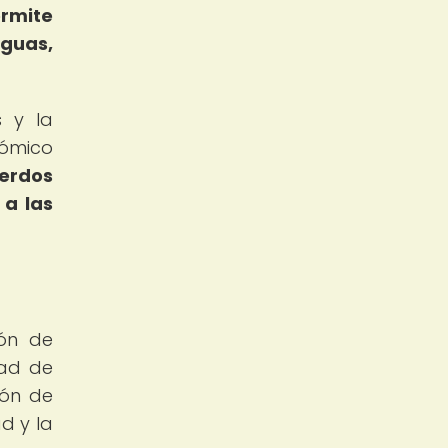
rmite
aguas,
s y la
nómico
uerdos
 a las
ión de
dad de
ión de
d y la