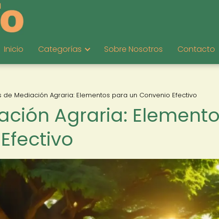
Inicio
Categorías
Sobre Nosotros
Contacto
 de Mediación Agraria: Elementos para un Convenio Efectivo
ción Agraria: Element
Efectivo