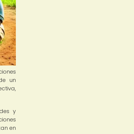
ciones
 de un
ctiva,
ades y
ciones
tan en