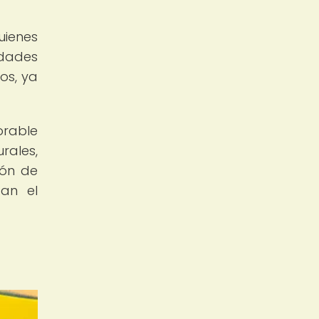
uienes
idades
os, ya
orable
rales,
ión de
can el