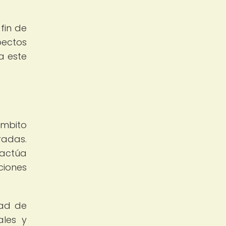
fin de
pectos
a este
ámbito
radas.
 actúa
ciones
dad de
ales y